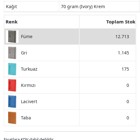
Kağıt
70 gram (Ivory) Krem
Renk
Toplam Stok
12.713
Füme
1.145
Gri
175
Turkuaz
0
Kırmızı
0
Lacivert
0
Taba
Fiyatlara KDV dahil değildir.