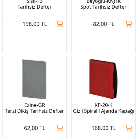
Şişli-TB
Beyoğlu-KNJTK
Tarihsiz Defter
Spot Tarihsiz Defter
198,00
TL
82,00
TL
Ezine-GR
KP-20-K
Terzi Dikiş Tarihsiz Defter
Gizli Spiralli Ajanda Kapağı
62,00
TL
168,00
TL