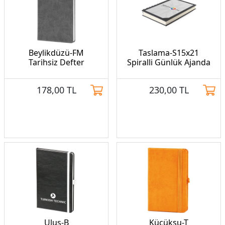
Beylikdüzü-FM
Taslama-S15x21
Tarihsiz Defter
Spiralli Günlük Ajanda
178,00
TL
230,00
TL
Ulus-B
Küçüksu-T