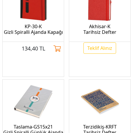
KP-30-K
Akhisar-K
Gizli Spiralli Ajanda Kapağı
Tarihsiz Defter
134,40
TL
Teklif Alınız
Taslama-GS15x21
Terzidikiş-KRFT
Gizli Spiralli Günlük Ajanda
Tarihsiz Defter