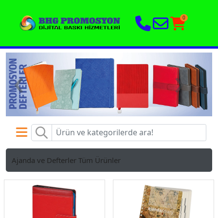
0
‹
›
Ajanda ve Defterler
Tüm Ürünler