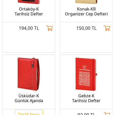
Ortaköy-K
Konak-KR
Tarihsiz Defter
Organizer Cep Defteri
194,00
TL
150,00
TL
Üsküdar-K
Gebze-K
Günlük Ajanda
Tarihsiz Defter
Teklif Alınız
92,00
TL