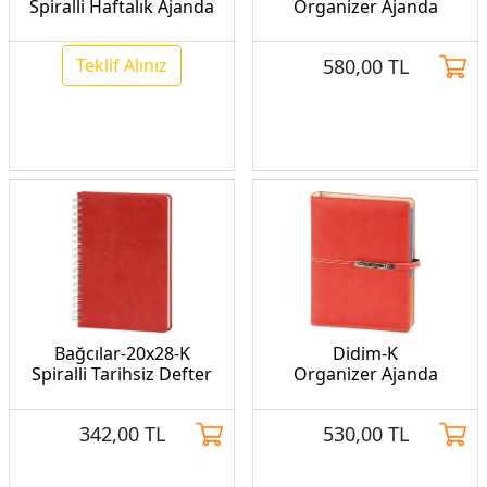
Spiralli Haftalık Ajanda
Organizer Ajanda
Teklif Alınız
580,00
TL
Bağcılar-20x28-K
Didim-K
Spiralli Tarihsiz Defter
Organizer Ajanda
342,00
TL
530,00
TL