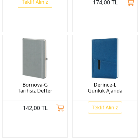
Teklif Alınız
174,00
TL
Bornova-G
Derince-L
Tarihsiz Defter
Günlük Ajanda
142,00
TL
Teklif Alınız