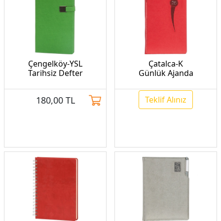
Çengelköy-YSL
Çatalca-K
Tarihsiz Defter
Günlük Ajanda
180,00
TL
Teklif Alınız