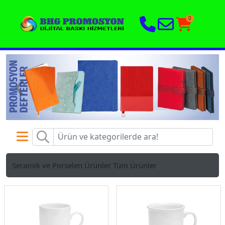
0
‹
›
Seramik ve Porselen Ürünler
Tüm Ürünler