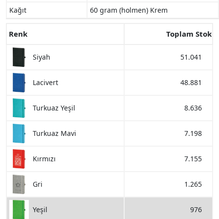
Kağıt
60 gram (holmen) Krem
Renk
Toplam Stok
51.041
Siyah
48.881
Lacivert
8.636
Turkuaz Yeşil
7.198
Turkuaz Mavi
7.155
Kırmızı
1.265
Gri
976
Yeşil