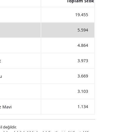
Toplam Stok
19.455
5.594
4.864
3.973
t
3.669
u
3.103
1.134
z Mavi
l değildir.