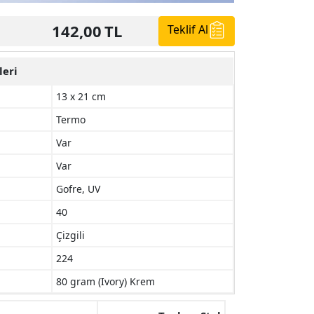
142,00
TL
Teklif Al
leri
13 x 21 cm
Termo
Var
Var
Gofre, UV
40
Çizgili
224
80 gram (Ivory) Krem