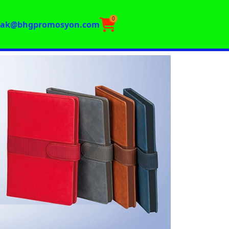
0
rak@bhgpromosyon.com
›