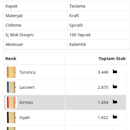
Kapak
Taslama
Materyal
Kraft
Ciltleme
Spiralli
İç Blok Dizaynı
100 Yaprak
Aksesuar
Kalemlik
Renk
Toplam Stok
3.449
Turuncu
2.875
Lacivert
1.654
Kırmızı
1.622
Siyah