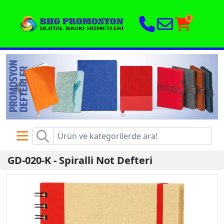
0
‹
›
GD-020-K
-
Spiralli Not Defteri