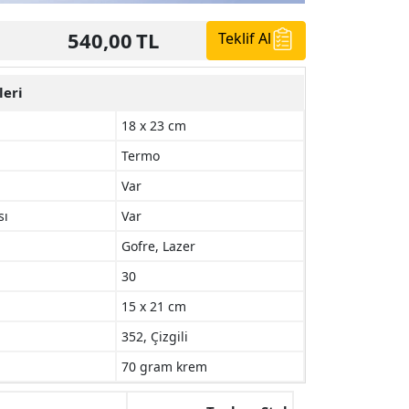
540,00
TL
Teklif Al
leri
18 x 23 cm
Termo
Var
sı
Var
Gofre, Lazer
30
15 x 21 cm
352, Çizgili
70 gram krem