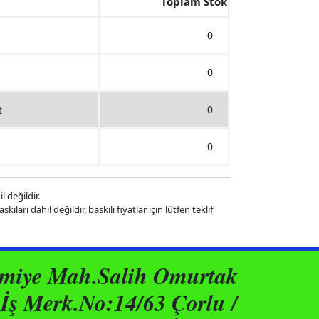
Toplam Stok
0
0
0
t
0
l değildir.
kıları dahil değildir, baskılı fiyatlar için lütfen teklif
ımiye Mah.Salih Omurtak
İş Merk.No:14/63 Çorlu /