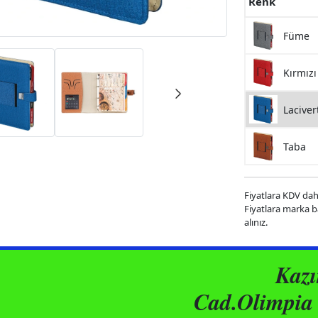
Renk
Füme
Kırmızı
Laciver
Taba
Fiyatlara KDV dahi
Fiyatlara marka bas
alınız.
Kaz
Cad.Olimpia 