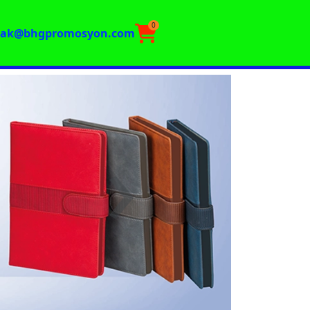
0
rak@bhgpromosyon.com
›