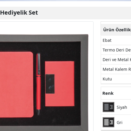
Hediyelik Set
Ürün Özellik
Ebat
Termo Deri Deft
Deri ve Metal K
Metal Kalem Ro
Kutu
Renk
Siyah
Gri