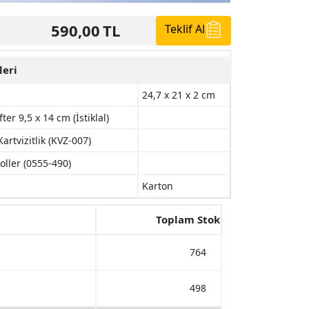
590,00
TL
Teklif Al
leri
24,7 x 21 x 2 cm
er 9,5 x 14 cm (İstiklal)
artvizitlik (KVZ-007)
ller (0555-490)
Karton
Toplam Stok
764
498