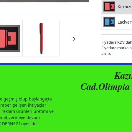
Kırmızı
Laciver
Fiyatlara KDV dahi
Fiyatlara marka bas
alınız.
Kaz
Cad.Olimpia 
e geçmiş olup başlangıçta
aber gelişen ihtiyaçlar
 reklam ürünleri üretimi ve
izmet vermeye devam
DERNEĞİ üyesidir.