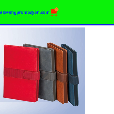
0
rak@bhgpromosyon.com
›