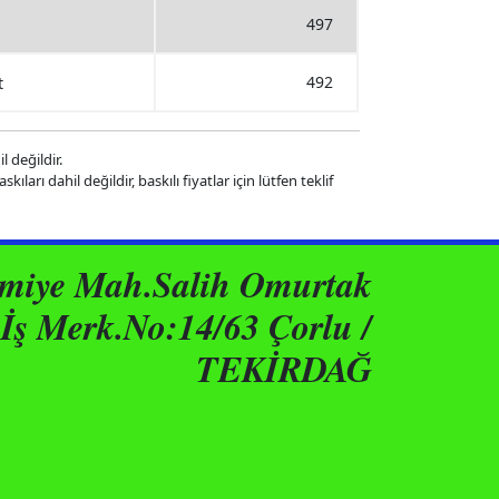
497
492
t
l değildir.
kıları dahil değildir, baskılı fiyatlar için lütfen teklif
ımiye Mah.Salih Omurtak
İş Merk.No:14/63 Çorlu /
TEKİRDAĞ