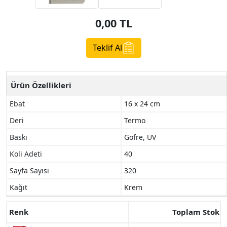
0,00
TL
Teklif Al
Ürün Özellikleri
Ebat
16 x 24 cm
Deri
Termo
Baskı
Gofre, UV
Koli Adeti
40
Sayfa Sayısı
320
Kağıt
Krem
Renk
Toplam Stok