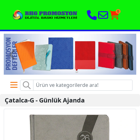
0
‹
›
Çatalca-G
-
Günlük Ajanda