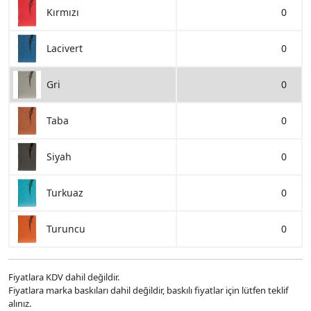
0
Kırmızı
0
Lacivert
0
Gri
0
Taba
0
Siyah
0
Turkuaz
0
Turuncu
Fiyatlara KDV dahil değildir.
Fiyatlara marka baskıları dahil değildir, baskılı fiyatlar için lütfen teklif
alınız.