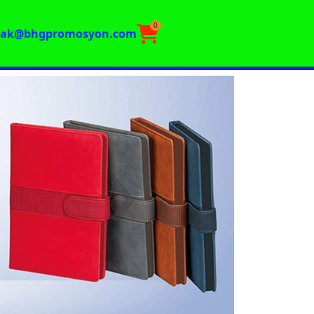
0
rak@bhgpromosyon.com
›