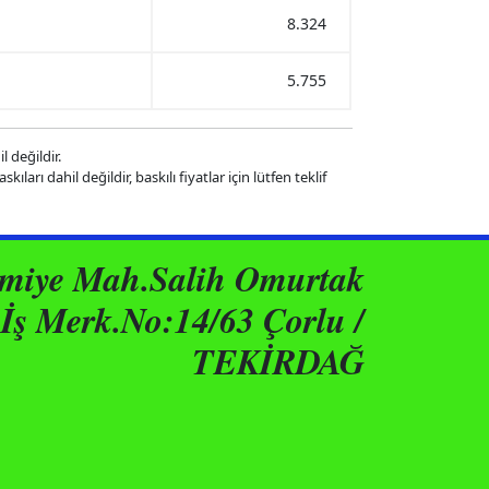
8.324
5.755
l değildir.
kıları dahil değildir, baskılı fiyatlar için lütfen teklif
ımiye Mah.Salih Omurtak
İş Merk.No:14/63 Çorlu /
TEKİRDAĞ