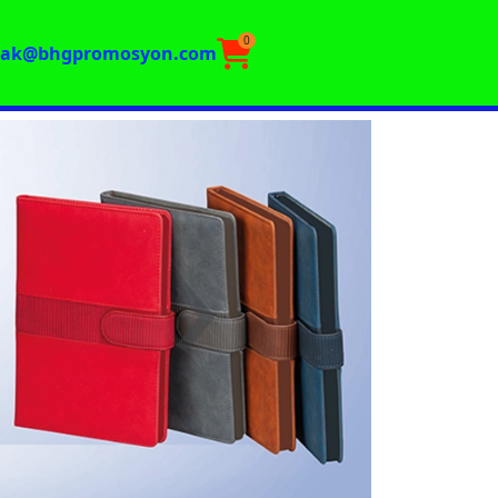
0
rak@bhgpromosyon.com
›