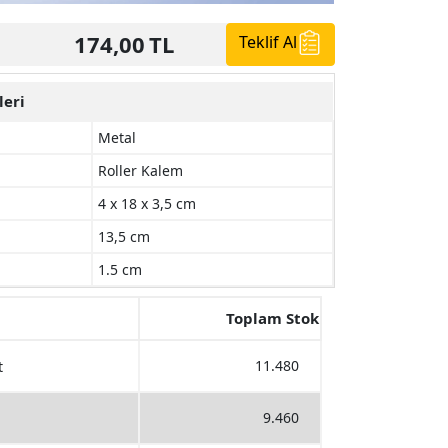
174,00
TL
Teklif Al
leri
Metal
Roller Kalem
4 x 18 x 3,5 cm
13,5 cm
1.5 cm
Toplam Stok
11.480
t
9.460