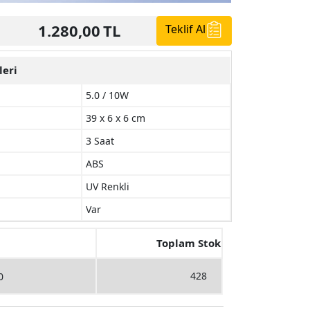
1.280,00
TL
Teklif Al
leri
5.0 / 10W
39 x 6 x 6 cm
3 Saat
ABS
UV Renkli
Var
Toplam Stok
428
0