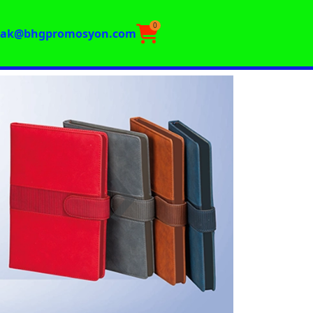
0
rak@bhgpromosyon.com
›