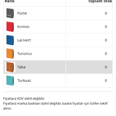
Renk
Toplam Stok
0
Füme
0
Kırmızı
0
Lacivert
0
Turuncu
0
Taba
0
Turkuaz
Fiyatlara KDV dahil değildir.
Fiyatlara marka baskıları dahil değildir, baskılı fiyatlar için lütfen teklif
alınız.