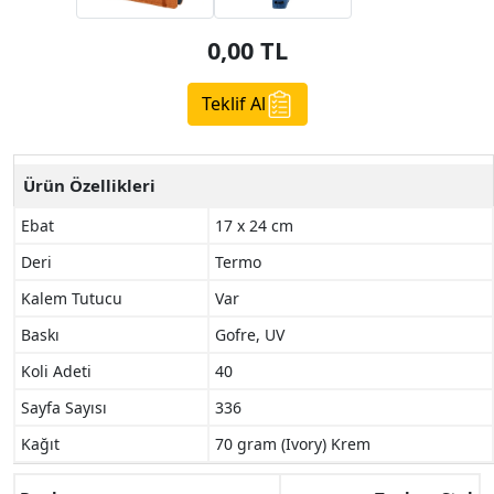
0,00
TL
Teklif Al
Ürün Özellikleri
Ebat
17 x 24 cm
Deri
Termo
Kalem Tutucu
Var
Baskı
Gofre, UV
Koli Adeti
40
Sayfa Sayısı
336
Kağıt
70 gram (Ivory) Krem