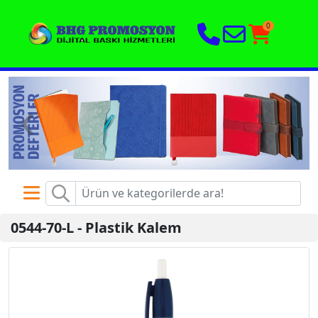
0
‹
›
0544-70-L
-
Plastik Kalem