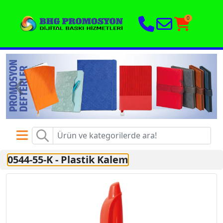
0
‹
›
0544-55-K
-
Plastik Kalem