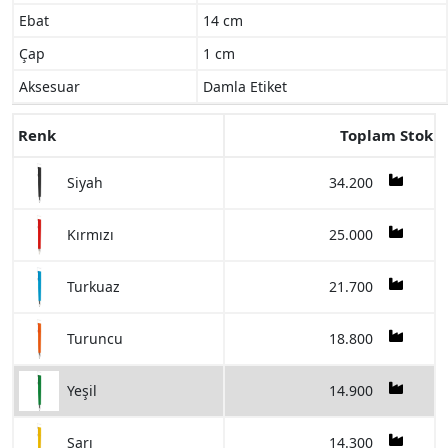
Ebat
14 cm
Çap
1 cm
Aksesuar
Damla Etiket
Renk
Toplam Stok
34.200
Siyah
25.000
Kırmızı
21.700
Turkuaz
18.800
Turuncu
14.900
Yeşil
14.300
Sarı