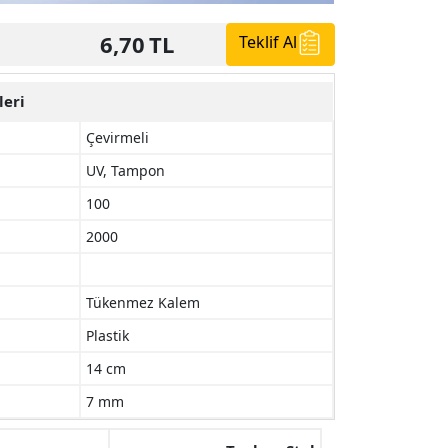
6,70
TL
Teklif Al
leri
Çevirmeli
UV, Tampon
100
2000
Tükenmez Kalem
Plastik
14 cm
7 mm