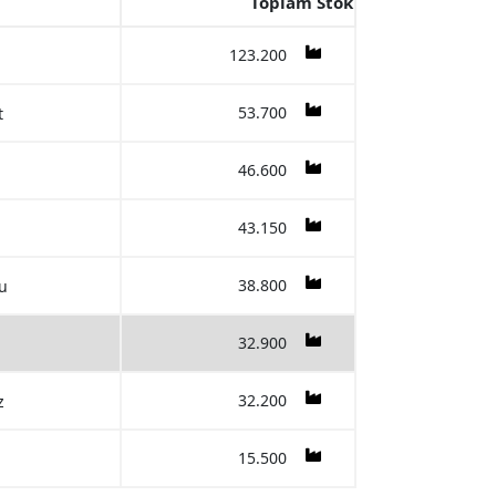
Toplam Stok
123.200
53.700
t
46.600
43.150
38.800
u
32.900
32.200
z
15.500