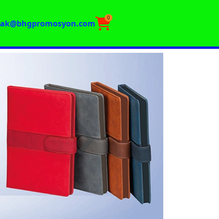
0
rak@bhgpromosyon.com
›